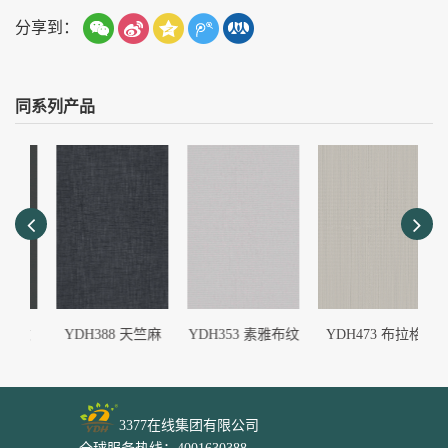
分享到：
同系列产品
布纹
YDH388 天竺麻
YDH353 素雅布纹
YDH473 布拉格
Y
3377在线集团有限公司