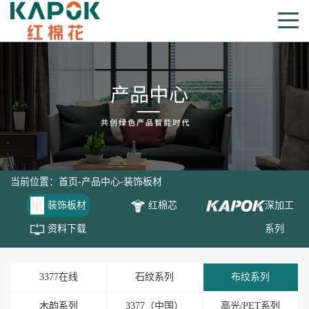
当前位置：
首页
-
产品中心
-
装饰板材
装饰板材
红棉芯
深加工
资料下载
系列
3377在线
石纹系列
布纹系列
木韵系列
3377（中国）
高光/PET系列