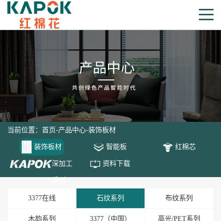
当前位置：
首页
-
产品中心
-
装饰板材
装饰板材
智能板
红棉芯
深加工
资料下载
系列
3377在线
石纹系列
布纹系列
木韵系列
3377（中国）
高光/PET系列