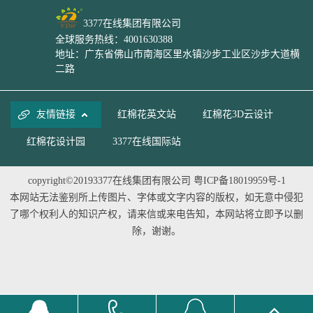
3377在线集团有限公司
全球服务热线：4001630388
地址：广东省佛山市南海区里水镇沙步工业区沙步大道横
二路
友情链接
红棉花英文站
红棉花3D云设计
红棉花设计园
3377在线国际站
copyright©20193377在线集团有限公司
粤ICP备18019959号-1
本网站无法鉴别所上传图片、字体或文字内容的版权，如无意中侵犯
了哪个权利人的知识产权，请来信或来电告知，本网站将立即予以删
除，谢谢。
8868首页(中国)网页版
|
ky官网
|
3377官方网站_3377(中国)
|
8868