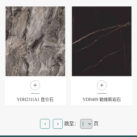
+
+
YDH2311A1 昆仑石
YDH409 勒维斯岩石
跳至：
页