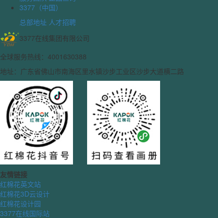
3377（中国）
总部地址
人才招聘
3377在线集团有限公司
全球服务热线：4001630388
地址：广东省佛山市南海区里水镇沙步工业区沙步大道横二路
友情链接
红棉花英文站
红棉花3D云设计
红棉花设计园
3377在线国际站