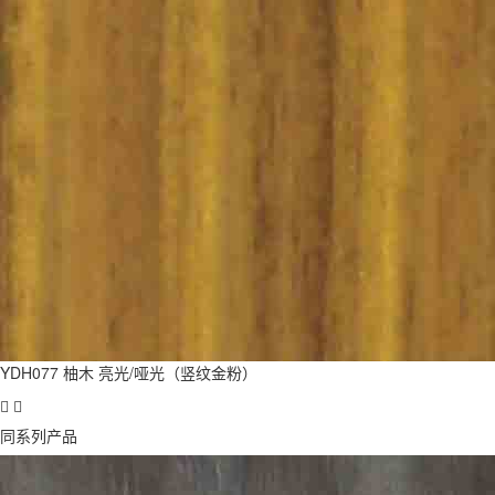
YDH077 柚木 亮光/哑光（竖纹金粉）
同系列产品