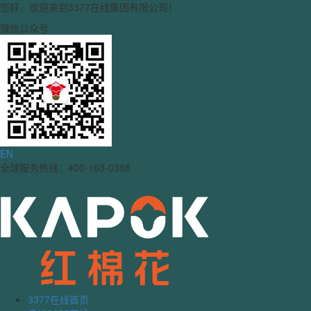
您好，欢迎来到3377在线集团有限公司！
微信公众号
EN
全球服务热线：400-163-0388
3377在线首页