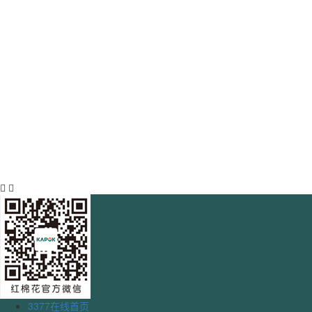
3377在线首页