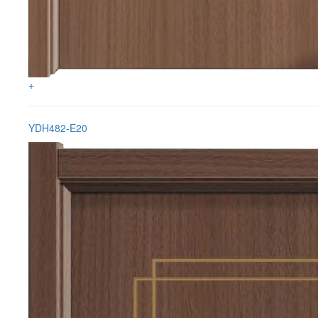
+
YDH482-E20