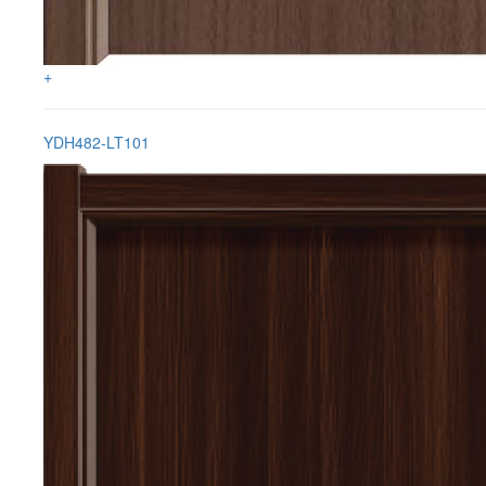
+
YDH482-LT101