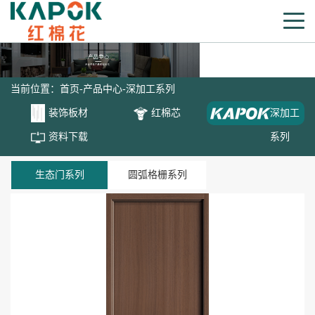
当前位置：
首页
-
产品中心
-
深加工系列
装饰板材
红棉芯
深加工
资料下载
系列
生态门系列
圆弧格栅系列