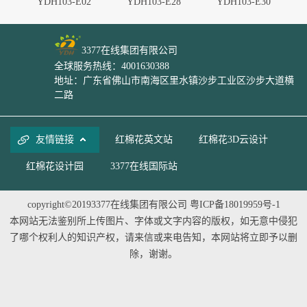
7
YDH103-E02
YDH103-E28
YDH103-E30
3377在线集团有限公司
全球服务热线：4001630388
地址：广东省佛山市南海区里水镇沙步工业区沙步大道横
二路
友情链接
红棉花英文站
红棉花3D云设计
红棉花设计园
3377在线国际站
copyright©20193377在线集团有限公司
粤ICP备18019959号-1
本网站无法鉴别所上传图片、字体或文字内容的版权，如无意中侵犯
了哪个权利人的知识产权，请来信或来电告知，本网站将立即予以删
除，谢谢。