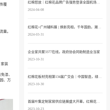
红棉怒放｜红棉花品牌广告强势登录全国机场及高铁站！
传覆
2024-04-08
红棉花×广州辅料展 | 焕新亮相，千年国韵，潮向红棉
流量。
2024-03-31
企业家共聚3377在线，政府协会同助制造业当家
2023-10-31
、家装
有免漆、
红棉花板材亮相第134届广交会｜中国智造，绿色建材，自信出海！
园、万
2023-10-30
首届叶集定制家居供应链展盛大开幕，红棉花板材惊艳亮相！
2023-10-23