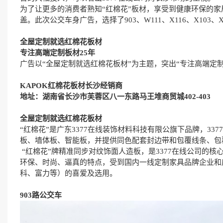
为了让更多的消费者熟知
“红棉花”板材，享受到健康环保的
盖。此次公交车身广告，选择了
903
、
W111
、
X116
、
X103
、
X
全屋定制就选红棉花板材
专注高端定制板材
25
年
广告以
“全屋定制就选红棉花板材”为主题，突出“专注高端定
KAPOK
红棉花板材长沙经销商
地址：湖南省长沙市芙蓉区八一东路马王堆商贸城
402-403
全屋定制就选红棉花板材
“红棉花”是广东3377在线装饰材料科技有限公旗下品牌，337
板、墙体板、智能板，并提供同色配套封边带和包覆线条、包
“红棉花”牌精准同步对纹饰面人造板，是3377在线公司的
环保、时尚、逼真的特点，受到国内一线定制家具品牌企业和
科、富力等）的喜爱及选用。
903
路公交车