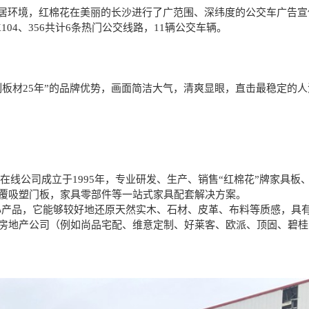
家居环境，红棉花在美丽的长沙进行了广范围、深纬度的公交车广告宣
104
、
356
共计
6
条热门公交线路，
11
辆公交车辆。
制板材
25
年”的品牌优势，画面简洁大气，清爽显眼，直击最稳定的人
7在线公司成立于
1995
年，专业研发、生产、销售“红棉花”牌家具板
覆
吸塑门板，家具零部件等一站式家具配套解决方案。
核心产品，它能够较好地还原天然实木、石材、皮革、布料等质感，具
房地产公司（例如尚品宅配、维意定制、好莱客、欧派、顶固、碧桂