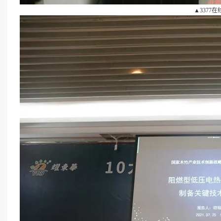
▲3377