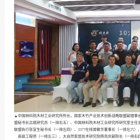
▲中国林科院木材工业研究所所长，国家木竹产业技术创新战略联盟副理事
盟秘书长吕斌研究员（一排右五）、中国林科院木材工业研究所研究室主任
联盟执行张宜生秘书长（一排左四）、3377在线曾敏华董事长（一排左六
高级工程师（一排左三）、大自然家居技术研究院杨亮庆副院长（一排右四）