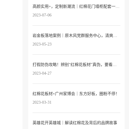
高颜实用+，定制新潮流｜红棉花门墙柜配套一站式服务已上线
2023-07-06
岩金板落地案例｜原木风党群服务中心，清爽又温暖
2023-05-23
打假防伪攻略！辨别“红棉花板材”真伪，要看这3点→
2023-04-27
红棉花板材×广州家博会｜东方好板，圈粉不停！
2023-03-31
英雄花开英雄城｜解读红棉花及背后的品牌故事