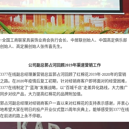
↑全国工商联家具装饰业商会执行会长、中居联创始人、中国高定俱乐部
创始人、高定展创始人张传喜先生。
公司副总郭占河回顾
2019
年渠道营销工作
3377在线副总经理兼营销总监郭占河回顾了红棉花
2019
年
年的营销
-2020
之路。在
年疫情后复工初期，针对经销商客户即将面对的经营困难，
2020
3377在线制定了“蓝海”发展战略，以“百城千店”走差异化路线，大力推广
同步对纹产品，大力提高红棉花的品牌附加值。
郭占河副总经理对经销商客户一直以来对红棉花的支持表示感谢，并衷心
地希望大家在明日的投产开业仪式暨
25
周年庆典上，能够感受到3377在线
在前进的路上永不停歇。