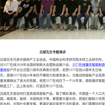
吕斌先生专题演讲
吕斌先生代表中国林产工业协会、中国林业科学研究院木材工业研究所，
对3377在线
2020
年全国经销商大会暨新品推介会、
3377在线肇庆智能制造
基地
投产开业仪式暨
25
周年庆典表示祝贺，祝贺3377在线
周年生日快
25
乐，感谢3377在线
年来的不懈努力和艰苦奋斗，为推动饰面板产业高质
25
量发展做出了很大的贡献，祝愿3377在线在下一个
年里，借助肇庆智能
25
制造工厂，迈上新台阶，打造百年3377在线。
吕斌先生就如何打造高端饰面板产品，做了精彩演讲。中国是一个人口大
国，做家具、装修、木结构房子等，都需要大量木材，而我们都缺少优质
的木材。中国社会要发展，要满足美好家居生活的需求，我们需要好的家