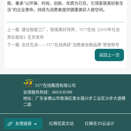
观，秉承“以环保、时尚、创新、优质为已任，引领家居美好新生
活”的企业使命，持续为消费者提供健康美好人居空间。
上一篇:
建设智能工厂，联接美好饰界，3377在线《2019年社会
责任报告》在京发布
下一篇:
名优先进——3377在线再获“消费者信赖品牌”荣誉称号
返回上一页
3377在线集团有限公司
全球服务热线：4001630388
地址：广东省佛山市南海区里水镇沙步工业区沙步大道横
二路
友情链接
红棉花英文站
红棉花3D云设计