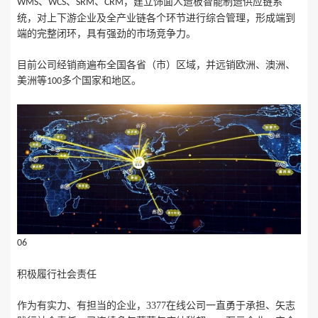
、
、
、
，建立饰面人造板智能制造供应链系
WMS
WCS
SRM
CRM
统，对上下游企业及全产业链各个环节进行综合管理，形成端到
端的完整闭环，具有强劲的市场竞争力。
目前公司经销商遍布全国各省（市）区域，并远销欧洲、澳洲、
美洲等
多个国家和地区。
100
06
积极履行社会责任
作为有实力、有担当的企业，3377在线公司一直勇于承担、矢志