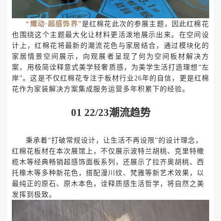
“耀动·超感饰界”
是红棉花此次的参展主题，因此红棉花
也围绕这个主题最大化让材料更活泼地展示出来。在空间设
计上，红棉花将最新的潮流花色与家居结合，通过模块化的
家居情景空间展示，向观展者呈现了何为空间板材解决方
案，用极简诠释意式美学轻奢质感，为美学生活打造理想“左
岸”。这是不仅红棉花专注于板材行业26年的自信，更是红棉
花作为家装解决方案集成服务运营多年积累下的经验。
01
22/23潮流趋势
秉承着
“打破常规设计，让生活不再设限”的设计理念，
红棉花板材在本次展馆上，不仅展示波特兰胡桃、克里特橄
榄木等经典畅销超感饰面板系列，还展示了拉齐奥胡桃、西
托橡木等多种新花色，搭配漫川纹、梵雅等新艺术效果，
以
最纯正的原石、原木本色，诠释质感生活哲学，将自然之美
发挥到极致。