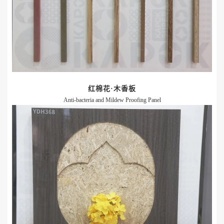
红棉花
·
木香板
Anti-bacteria and Mildew Proofing Panel