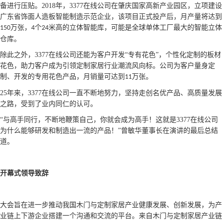
备进行压贴。
2018
年，3377在线公司在肇庆国家高新产业园区，立项建设
广东省饰面人造板智能制造示范企业，该项目正式投产后，月产量将达到
万张，
个
米高的立体智能库，可能是全球单体工厂最大的智能立体
150
4
24
仓库。
除此之外，3377在线公司还能为客户开发
“专有花色”，个性化定制的板材
花色，助力客户成为引领定制家居行业潮流风向标。公司为客户量身定
制、开发的专用花色产品，月销量可达到
万张。
11
25
年来，3377在线公司一直不断地努力，坚持走创名优产品、高质量发展
之路，受到了业内同仁的认可。
“与高手同行，不断地鞭策自己，你就会成为高手！这就是3377在线公司
为什么能够研发和制造出一流的产品！”曾敏华董事长在演讲的最后总结
道。
开幕式领导致辞
大会旨在进一步推动我国木门与定制家居产业健康发展、创新发展，为产
业链上下游企业搭建一个沟通和交流的平台。来自木门与定制家居产业链