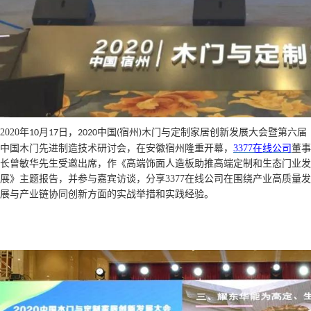
2020
年
月
日，
中国
宿州
木门与定制家居创新发展大会暨第六届
10
17
2020
(
)
中国木门先进制造技术研讨会，在安徽宿州隆重开幕，
3377在线公司
董事
长曾敏华先生受邀出席，作《高端饰面人造板助推高端定制和生态门业发
展》主题报告，并参与嘉宾访谈，分享3377在线公司在围绕产业高质量发
展与产业链协同创新方面的实战举措和实践经验。