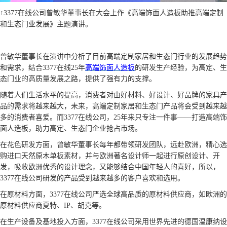
↑3377在线公司曾敏华董事长在大会上作《高端饰面人造板助推高端定制
和生态门业发展》主题演讲。
曾敏华董事长在演讲中分析了目前高端定制家居和生态门行业的发展趋势
和需求，结合3377在线
25
年
高端饰面人造板
的研发生产经验，为高定、生
态门业的高质量发展之路，提供了强有力的支撑。
随着人们生活水平的提高，消费者对由好材料、好设计、好品牌的家具产
品的需求将越来越大，未来，高端定制家居和生态门产品将会受到越来越
多的消费者喜爱。而3377在线公司，
25
年来只专注一件事——打造高端饰
面人造板，助力高定、生态门企业抢占市场。
在花色研发方面，曾敏华董事长每年都带领研发团队，远赴欧洲，精心选
购进口天然原木单板素材，并与欧洲著名设计师一起进行原创设计、开
发，吸收欧洲优秀的设计理念，又能够结合中国年轻人的喜好，所以，
3377在线公司研发的产品受到越来越多的客户喜欢和选用。
在原材料方面，3377在线公司严选全球高品质的原材料供应商，如欧洲的
原材料供应商夏特、
IP
、胡克等。
在生产设备及基地投入方面，3377在线公司采用世界先进的德国温康纳设