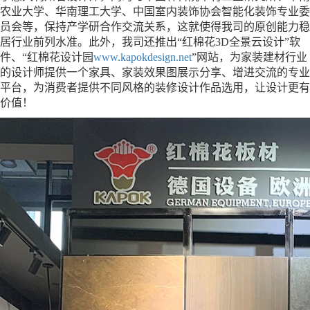
农业大学、华南理工大学、中国室内装饰协会智能化装饰专业委
员会等，保持产学研合作交流关系，这就使得我司的原创能力稳
居行业前列水准。此外，我司还推出
“红棉花3D全景云设计”软
件、“红棉花设计园
www.
kapokdesign.net
”网站，为家装建材行业
的设计师提供一个家具、家装效果图展示分享、增进交流的专业
平台，为消费者提供不同风格的装修设计作品选用，让设计更有
价值！