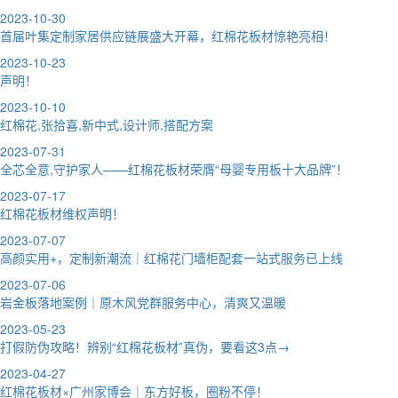
2023-10-30
首届叶集定制家居供应链展盛大开幕，红棉花板材惊艳亮相！
2023-10-23
声明！
2023-10-10
红棉花,张拾喜,新中式,设计师,搭配方案
2023-07-31
全芯全意,守护家人——红棉花板材荣膺“母婴专用板十大品牌”！
2023-07-17
红棉花板材维权声明！
2023-07-07
高颜实用+，定制新潮流｜红棉花门墙柜配套一站式服务已上线
2023-07-06
岩金板落地案例｜原木风党群服务中心，清爽又温暖
2023-05-23
打假防伪攻略！辨别“红棉花板材”真伪，要看这3点→
2023-04-27
红棉花板材×广州家博会｜东方好板，圈粉不停！