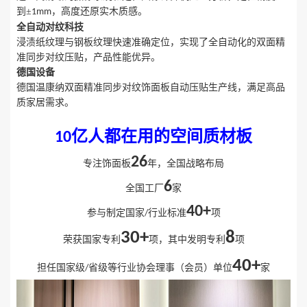
到
±
，高度还原实木质感。
1mm
全自动对纹科技
浸渍纸纹理与钢板纹理快速准确定位，实现了全自动化的双面精
准同步对纹压贴，产品性能优异。
德国设备
德国温康纳双面精准同步对纹饰面板自动压贴生产线，满足高品
质家居需求。
亿人都在用的空间质材板
10
26
专注饰面板
年，全国战略布局
6
全国工厂
家
40+
参与制定国家
行业标准
项
/
30+
8
荣获国家专利
项，其中发明专利
项
40+
担任国家级
省级等行业协会理事（会员）单位
家
/