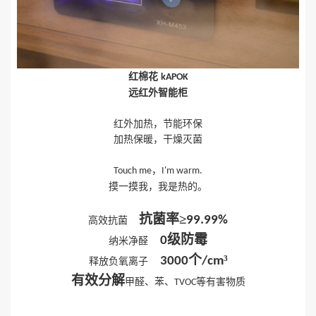
红棉花
kAPOK
远红外智能柜
红外加热，节能环保
加热保暖，干燥灭菌
，
Touch me
I'm warm.
摸一摸我，我是热的。
抗菌率
≥
99.99%
高效抗菌
级防霉
0
纳米净醛
个
³
3000
/cm
释放负氧离子
有效分解
甲醛、苯、
等有害物质
TVOC