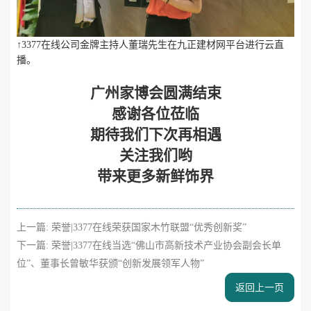
↑3377在线公司金牌主持人董瑞先生在九正建材网平台进行云直
播。
广州家博会圆满结束
感谢各位莅临
期待我们下次再相遇
关注我们哟
带来更多新鲜饰界
上一篇:
荣誉|3377在线荣获国家木竹联盟“优秀创新奖”
下一篇:
荣誉|3377在线当选“佛山市高新技术产业协会副会长单
位”、董事长曾敏华获颁“创新发展领军人物”
返回上一页