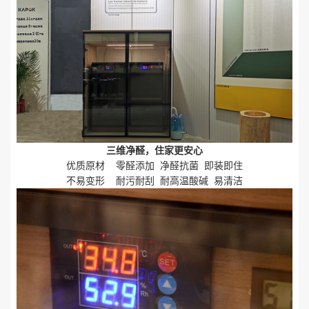
三维净醛，住家更安心
优质原材
零醛添加
净醛抗菌
即装即住
不易变形
耐污耐刮
耐高温酸碱
易清洁