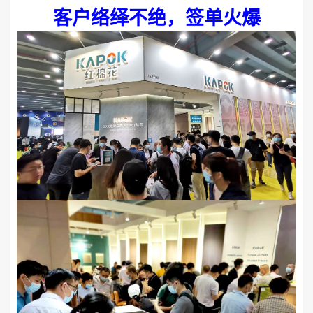
客户络绎不绝，签单火爆