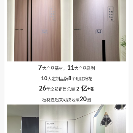
7
11
大产品基材，
大产品系列
10
8
大定制品牌
个用红棉花
亿
26
2
+
年全部销售总量
张
20
板材连起来可绕地球
圈