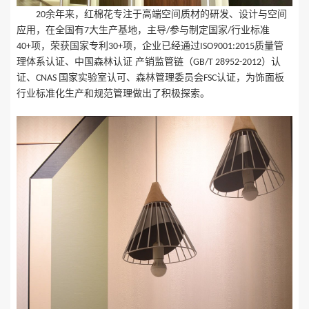
余年来，红棉花专注于高端空间质材的研发、设计与空间
20
应用，在全国有
大生产基地，主导
参与制定国家
行业标准
7
/
/
项，荣获国家专利
项，企业已经通过
质量管
40+
30+
ISO9001:2015
理体系认证、中国森林认证 产销监管链（
）认
GB/T 28952-2012
证、
国家实验室认可、森林管理委员会
认证，为饰面板
CNAS
FSC
行业标准化生产和规范管理做出了积极探索。