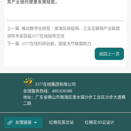
其产业链的健康发展赋能。
上一篇:
推动数字化转型｜南海区经促局、工业互联网产业联盟
领导专家莅临3377在线指导交流
下一篇:
3377在线科研创新，国家木竹联盟助力
返回上一页
3377在线集团有限公司
全球服务热线：4001630388
地址：广东省佛山市南海区里水镇沙步工业区沙步大道横
二路
友情链接
红棉花英文站
红棉花3D云设计