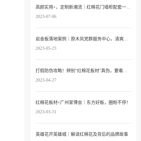
高颜实用+，定制新潮流｜红棉花门墙柜配套一站式服务已上线
2023-07-06
岩金板落地案例｜原木风党群服务中心，清爽又温暖
2023-05-23
打假防伪攻略！辨别“红棉花板材”真伪，要看这3点→
2023-04-27
红棉花板材×广州家博会｜东方好板，圈粉不停！
2023-03-31
英雄花开英雄城｜解读红棉花及背后的品牌故事