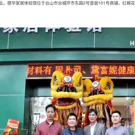
盛大开业。德华家居体验馆位于台山市台城环市东路2号首层101号商铺，