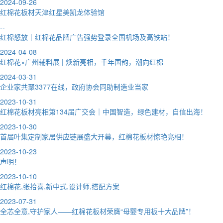
2024-09-26
红棉花板材天津红星美凯龙体验馆
--
红棉怒放｜红棉花品牌广告强势登录全国机场及高铁站！
2024-04-08
红棉花×广州辅料展 | 焕新亮相，千年国韵，潮向红棉
2024-03-31
企业家共聚3377在线，政府协会同助制造业当家
2023-10-31
红棉花板材亮相第134届广交会｜中国智造，绿色建材，自信出海！
2023-10-30
首届叶集定制家居供应链展盛大开幕，红棉花板材惊艳亮相！
2023-10-23
声明！
2023-10-10
红棉花,张拾喜,新中式,设计师,搭配方案
2023-07-31
全芯全意,守护家人——红棉花板材荣膺“母婴专用板十大品牌”！